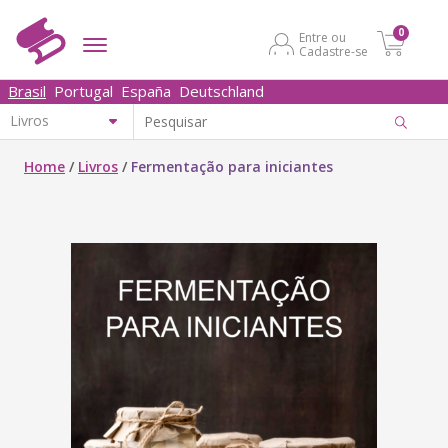
0
Entre ou
Cadastre-se
Brasil
Portugal
España
Deutschland
Home
/
Livros
/
Fermentação para iniciantes