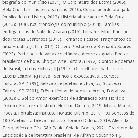
biografia do município (2001); O Carpinteiro das Letras (2005);
Bela Cruz: famílias endogâmicas (2010); Corpo: acorde arpejado
(publicado em Lisboa, 2012); História abreviada de Bela Cruz
(2013); Bela Cruz: cronologia do município (2014); Famílias
endogâmicas do Vale do Acaraú (2015); Linhares Filho: Príncipe
dos Poetas Cearenses (2016); Fernando Pessoa: Fragmentos de
uma Autobiografia (2017); O Livro Póstumo de Bernardo Soares
(2023). Participou de várias coletâneas, dentre as quais: Poetas
brasileiros de hoje, Shogun Arte Editora, (1992); Contos e poemas
do Brasil, Litteris Editora, RJ (1997); Os melhores da literatura,
Litteris Editora, RJ (1998); Sonhos e expectativas, Scortecci
Editora, SP (1999); Seleção de poetas noctívagos, Scortecci
Editora, SP (2001); Três milênios de poesia e prosa, Fortaleza
(2003); O Sol do Amor: exercícios de admiração para Horácio
Dídimo. Fortaleza: Instituto Horácio Dídimo, 2019; Maria, Mãe da
Poesia. Fortaleza: Instituto Horácio Dídimo, 2019; 100 Sonetos de
100 Poetas. Fortaleza: Instituto Horácio Dídimo, 2019; Além da
Terra, Além do Céu. São Paulo: Chiado Books, 2021. É verbete da
Enciclopédia de literatura brasileira, de Afrânio Coutinho e J.