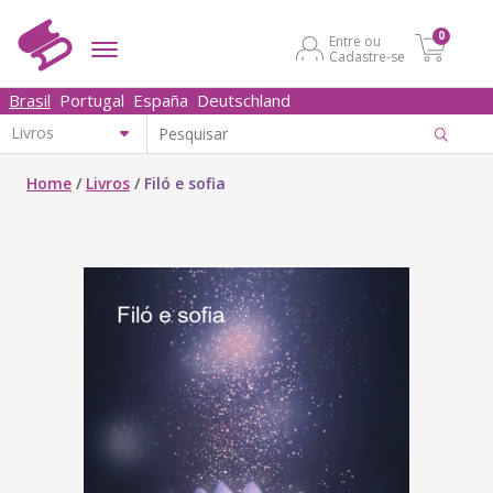
0
Entre ou
Cadastre-se
Brasil
Portugal
España
Deutschland
Home
/
Livros
/
Filó e sofia