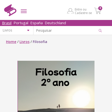
0
Entre ou
Cadastre-se
Brasil
Portugal
España
Deutschland
Home
/
Livros
/
Filosofia