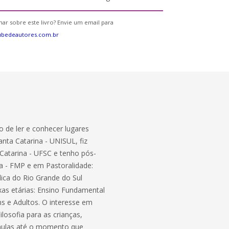
ar sobre este livro? Envie um email para
ubedeautores.com.br
o de ler e conhecer lugares
anta Catarina - UNISUL, fiz
 Catarina - UFSC e tenho pós-
a - FMP e em Pastoralidade:
lica do Rio Grande do Sul
ixas etárias: Ensino Fundamental
s e Adultos. O interesse em
ilosofia para as crianças,
 aulas até o momento que