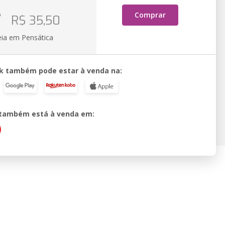
o
Comprar
R$ 35,50
eia em Pensática
k também pode estar à venda na:
o também está à venda em: