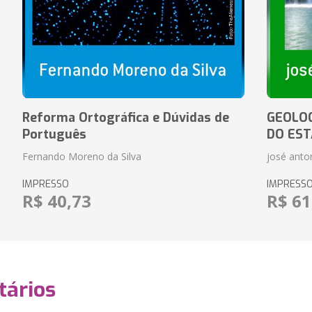
Reforma Ortográfica e Dúvidas de
GEOLOG
Português
DO EST
Fernando Moreno da Silva
josé anton
IMPRESSO
IMPRESS
R$ 40,73
R$ 61
ários