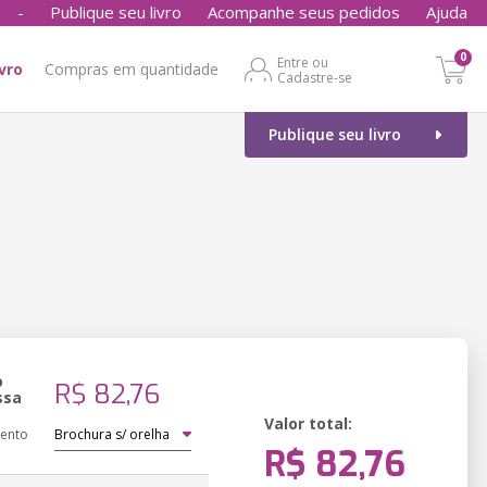
-
Publique seu livro
Acompanhe seus pedidos
Ajuda
0
Entre ou
ivro
Compras em quantidade
Cadastre-se
Publique seu livro
o
R$ 82,76
ssa
Valor total:
ento
R$ 82,76