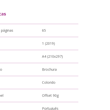
cas
 páginas
65
1 (2019)
A4 (210x297)
to
Brochura
Colorido
pel
Offset 90g
Português