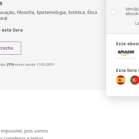
s
Versã
ucação, Filosofia, Epistemologia, Estética, Ética
ebook
oral
L
 este livro
Este eboo
trecho
ista
2719
vezes desde 17/01/2019
Este livr
o impossível, pois somos
os complexos e textos