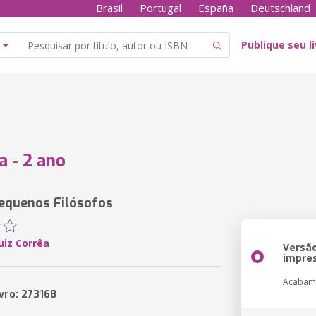
Brasil
Portugal
España
Deutschland
Publique seu l
a - 2 ano
equenos Filósofos
uiz Corrêa
Versã
impre
Acabam
ivro: 273168