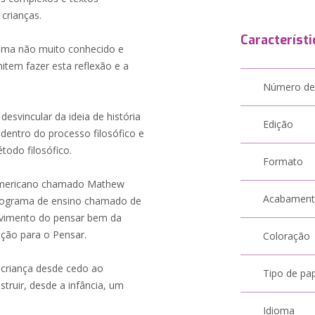
crianças.
Característi
tema não muito conhecido e
item fazer esta reflexão e a
Número de
esvincular da ideia de história
Edição
s dentro do processo filosófico e
étodo filosófico.
Formato
-americano chamado Mathew
Acabamen
rograma de ensino chamado de
olvimento do pensar bem da
ção para o Pensar.
Coloração
a criança desde cedo ao
Tipo de pa
truir, desde a infância, um
Idioma