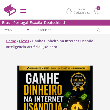
0
Entre ou
Cadastre-se
Brasil
Portugal
España
Deutschland
Home
/
Livros
/
Ganhe Dinheiro na Internet Usando
Inteligência Artificial (Do Zero