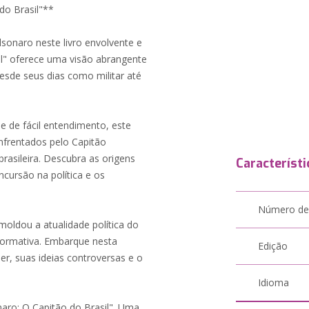
 do Brasil"**
olsonaro neste livro envolvente e
asil" oferece uma visão abrangente
 desde seus dias como militar até
e de fácil entendimento, este
enfrentados pelo Capitão
brasileira. Descubra as origens
Característi
ncursão na política e os
Número de
moldou a atualidade política do
nformativa. Embarque nesta
Edição
er, suas ideias controversas e o
Idioma
naro: O Capitão do Brasil". Uma