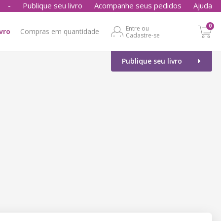
-
Publique seu livro
Acompanhe seus pedidos
Ajuda
0
Entre ou
ivro
Compras em quantidade
Cadastre-se
Publique seu livro