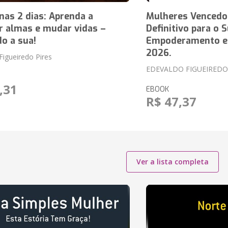
as 2 dias: Aprenda a
Mulheres Vencedor
r almas e mudar vidas –
Definitivo para o 
do a sua!
Empoderamento e 
2026.
Figueiredo Pires
EDEVALDO FIGUEIREDO
,31
EBOOK
R$ 47,37
Ver a lista completa