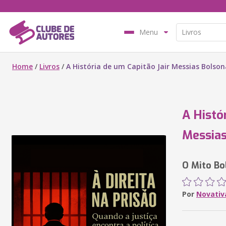
Menu
Home
/
Livros
/
A História de um Capitão Jair Messias Bolso
A Histó
Messias
O Mito Bo
Por
Novativ