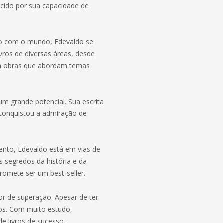
ecido por sua capacidade de
to com o mundo, Edevaldo se
ivros de diversas áreas, desde
l em obras que abordam temas
um grande potencial. Sua escrita
 conquistou a admiração de
ento, Edevaldo está em vias de
s segredos da história e da
promete ser um best-seller.
r de superação. Apesar de ter
os. Com muito estudo,
de livros de sucesso,