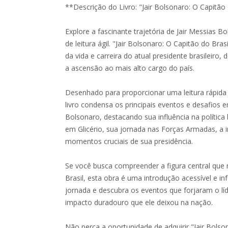
**Descrição do Livro: "Jair Bolsonaro: O Capitão
Explore a fascinante trajetória de Jair Messias B
de leitura ágil. "Jair Bolsonaro: O Capitão do Br
da vida e carreira do atual presidente brasileiro,
a ascensão ao mais alto cargo do país.
Desenhado para proporcionar uma leitura rápida 
livro condensa os principais eventos e desafios 
Bolsonaro, destacando sua influência na política 
em Glicério, sua jornada nas Forças Armadas, a i
momentos cruciais de sua presidência.
Se você busca compreender a figura central que 
Brasil, esta obra é uma introdução acessível e i
jornada e descubra os eventos que forjaram o líd
impacto duradouro que ele deixou na nação.
Não perca a oportunidade de adquirir "Jair Bolso