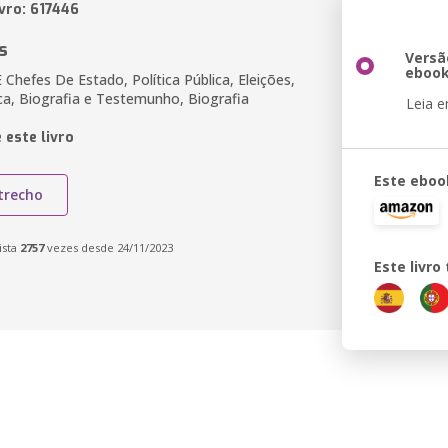
vro: 617446
s
Versã
eboo
 Chefes De Estado, Política Pública, Eleições,
ica, Biografia e Testemunho, Biografia
Leia 
 este livro
Este eboo
trecho
ista
2757
vezes desde 24/11/2023
Este livr