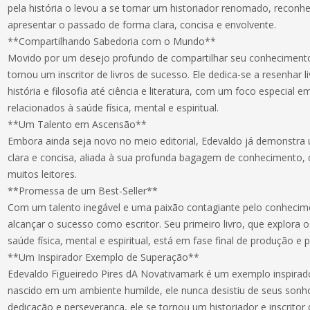
pela história o levou a se tornar um historiador renomado, reconh
apresentar o passado de forma clara, concisa e envolvente.
**Compartilhando Sabedoria com o Mundo**
Movido por um desejo profundo de compartilhar seu conhecimen
tornou um inscritor de livros de sucesso. Ele dedica-se a resenhar l
história e filosofia até ciência e literatura, com um foco especia
relacionados à saúde física, mental e espiritual.
**Um Talento em Ascensão**
Embora ainda seja novo no meio editorial, Edevaldo já demonstra 
clara e concisa, aliada à sua profunda bagagem de conhecimento,
muitos leitores.
**Promessa de um Best-Seller**
Com um talento inegável e uma paixão contagiante pelo conhecim
alcançar o sucesso como escritor. Seu primeiro livro, que explora o
saúde física, mental e espiritual, está em fase final de produção e 
**Um Inspirador Exemplo de Superação**
Edevaldo Figueiredo Pires dA Novativamark é um exemplo inspirado
nascido em um ambiente humilde, ele nunca desistiu de seus sonh
dedicação e perseverança, ele se tornou um historiador e inscritor 