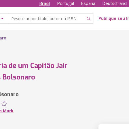
Brasil
Portugal
España
Deutschland
Publique seu l
naro
ria de um Capitão Jair
 Bolsonaro
lsonaro
a Mark