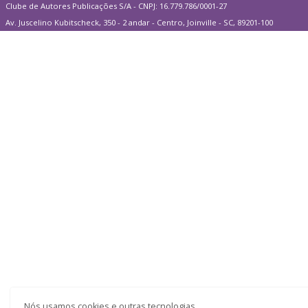
Clube de Autores Publicações S/A - CNPJ: 16.779.786/0001-27
Av. Juscelino Kubitscheck, 350 - 2 andar - Centro, Joinville - SC, 89201-100
Nós usamos cookies e outras tecnologias