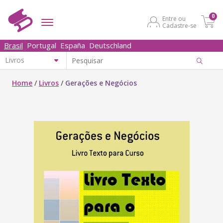
0
Entre ou
Cadastre-se
Brasil
Portugal
España
Deutschland
Home
/
Livros
/
Gerações e Negócios