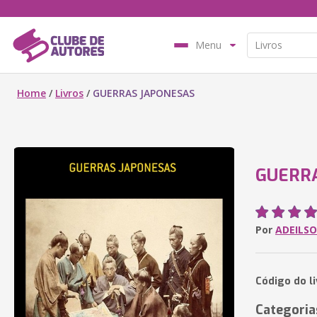
Menu
Home
/
Livros
/
GUERRAS JAPONESAS
GUERR
Por
ADEILS
Código do l
Categoria