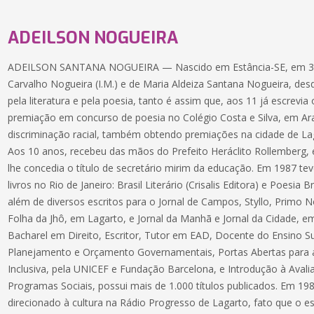
ADEILSON NOGUEIRA
ADEILSON SANTANA NOGUEIRA — Nascido em Estância-SE, em 30/0
Carvalho Nogueira (I.M.) e de Maria Aldeiza Santana Nogueira, de
pela literatura e pela poesia, tanto é assim que, aos 11 já escrev
premiação em concurso de poesia no Colégio Costa e Silva, em Ara
discriminação racial, também obtendo premiações na cidade de Lag
Aos 10 anos, recebeu das mãos do Prefeito Heráclito Rollemberg, 
lhe concedia o título de secretário mirim da educação. Em 1987 t
livros no Rio de Janeiro: Brasil Literário (Crisalis Editora) e Poesia B
além de diversos escritos para o Jornal de Campos, Styllo, Primo N
Folha da Jhô, em Lagarto, e Jornal da Manhã e Jornal da Cidade, em A
Bacharel em Direito, Escritor, Tutor em EAD, Docente do Ensino S
Planejamento e Orçamento Governamentais, Portas Abertas para a 
Inclusiva, pela UNICEF e Fundação Barcelona, e Introdução à Aval
Programas Sociais, possui mais de 1.000 títulos publicados. Em 19
direcionado à cultura na Rádio Progresso de Lagarto, fato que o e