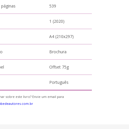
 páginas
539
1 (2020)
A4 (210x297)
to
Brochura
pel
Offset 75g
Português
ar sobre este livro? Envie um email para
ubedeautores.com.br