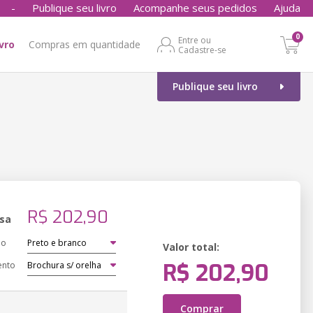
-
Publique seu livro
Acompanhe seus pedidos
Ajuda
0
Entre ou
ivro
Compras em quantidade
Cadastre-se
Publique seu livro
R$ 202,90
sa
ão
Valor total:
R$ 202,90
ento
Comprar