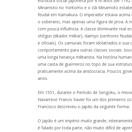
estrutura social japonesa por 676 anos (de 1192
Minamoto no Yoritomo e o clã Minamoto estabe
feudal em Kamakura. O imperador estava acima
o soberano, mas apenas uma figura de proa. A n
com pouca influência. A classe dominante real er
shōgun (ditador militar), daimyo (senhores feudai
e oficiais). Os samurais foram idolatrados e su
comportamento para outras classes sociais. Isso 
uma longa herança militarista. Na história huma
uma casta de guerreiros no topo de sua estrutur
praticamente acima da aristocracia. Poucos gove
anos.
Em 1551, durante o Período de Sengoku, o missi
Navarrese Francis Xavier foi um dos primeiros oc
Francisco descreveu o Japão da seguinte forma:
O Japão é um império muito grande, inteirament
é falado por toda parte, não muito difícil de apre