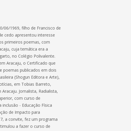
6/1969, filho de Francisco de
sde cedo apresentou interesse
ia os primeiros poemas, com
caju, cuja temática era a
arto, no Colégio Polivalente.
em Aracaju, o Certificado que
eve poemas publicados em dois
rasileira (Shogun Editora e Arte),
otícias, em Tobias Barreto,
racaju. Jornalista, Radialista,
uperior, com curso de
inclusão - Educação Física
iação de Impacto para
87, a convite, fez um programa
stimulou a fazer o curso de