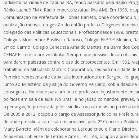
radialista na cidade de Itabuna-BA, tendo passado pela Rádio Progr
Rádio Luandê FM e Rádio Imperatriz (atual Ilha AM). Em 1999, ocu
Comunicação na Prefeitura de Tobias Barreto, onde coordenou o Jo
publicação mensal, na gestão do então prefeito Diógenes Almeida
colegiado das Políticas Educacionais. Professor desde 1988, prest
Colégios Monsenhor Basilíscio Raposo, Colégio Nsª Srª Menina, Ra
Srª do Carmo, Colégio Cenecista Arnaldo Dantas, na Barra dos Co
CENAPE – curso pré-vestibular. Sempre que possível, levou oficiais d
para darem palestras contra o uso de entorpecentes. Em 1992, via
trabalhou na Mitsubishi Motors Corporation, sediada na cidade d
Primeiro representante da Anistia internacional em Sergipe, foi gra
junto ao Ministério da Justiça do Governo Peruano, sob a ditadura F
conseguiu a liberdade para um outro professor, injustamente enc
políticas em sala de aula. No Brasil e no Japão comandou greves, 
a perseguição promovida pelos sindicatos patronais ao proletariad
De 2005 a 2012, ocupou o cargo de Assessor Jurídico na Prefeitura
de onde presidiu a comissão responsável pelo 2º Concurso Público
Marly Barreto, além de colaborar na Lei que criou o Plano Diretor
Academia Tobiense de Letras e Artes – ATLAS, ocupou a presidênc