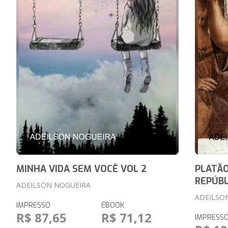
MINHA VIDA SEM VOCÊ VOL 2
PLATÃO
REPÚBL
ADEILSON NOGUEIRA
ADEILSO
IMPRESSO
EBOOK
R$ 87,65
R$ 71,12
IMPRESS