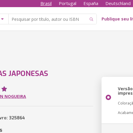
Brasil
Portugal
España
Deutschland
Publique seu l
AS JAPONESAS
Versão
impres
ON NOGUEIRA
Coloraç
Acabam
ivro: 325864
s