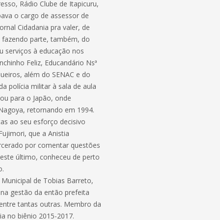
esso, Rádio Clube de Itapicuru,
pava o cargo de assessor de
rnal Cidadania pra valer, de
, fazendo parte, também, do
ou serviços à educação nos
nchinho Feliz, Educandário Nsª
queiros, além do SENAC e do
a polícia militar à sala de aula
jou para o Japão, onde
e Nagoya, retornando em 1994.
ças ao seu esforço decisivo
ujimori, que a Anistia
arcerado por comentar questões
neste último, conheceu de perto
o.
 Municipal de Tobias Barreto,
 na gestão da então prefeita
, entre tantas outras. Membro da
ia no biênio 2015-2017.