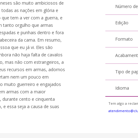
oneses são muito ambiciosos de
Número de
a todas as nações em glória e
o que tem a ver com a guerra, e
Edição
m tanto orgulho que armas
spadas e punhais dentro e fora
Formato
cabeceira da cama. Em resumo,
soa que eu já vi. Eles são
mbora não haja falta de cavalos
Acabamen
o, mas não com estrangeiros, a
eus recursos em armas, adornos
Tipo de pa
mportam nem um pouco em
o muito guerreiro e engajados
Idioma
o em armas com a maior
, durante cento e cinquenta
Tem algo a reclam
, e essa seja a causa de suas
atendimento@cl