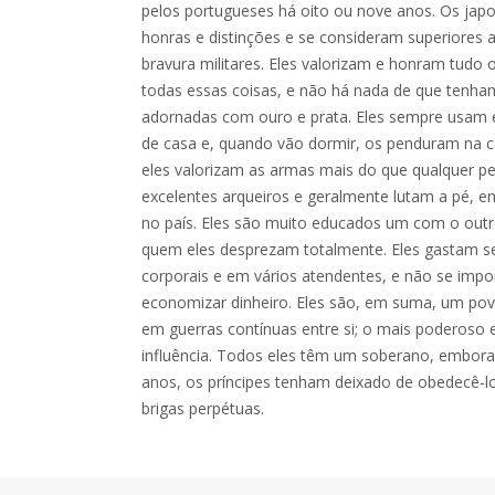
pelos portugueses há oito ou nove anos. Os jap
honras e distinções e se consideram superiores 
bravura militares. Eles valorizam e honram tudo 
todas essas coisas, e não há nada de que tenha
adornadas com ouro e prata. Eles sempre usam e
de casa e, quando vão dormir, os penduram na 
eles valorizam as armas mais do que qualquer pes
excelentes arqueiros e geralmente lutam a pé, e
no país. Eles são muito educados um com o outr
quem eles desprezam totalmente. Eles gastam s
corporais e em vários atendentes, e não se i
economizar dinheiro. Eles são, em suma, um pov
em guerras contínuas entre si; o mais poderos
influência. Todos eles têm um soberano, embora
anos, os príncipes tenham deixado de obedecê-lo
brigas perpétuas.