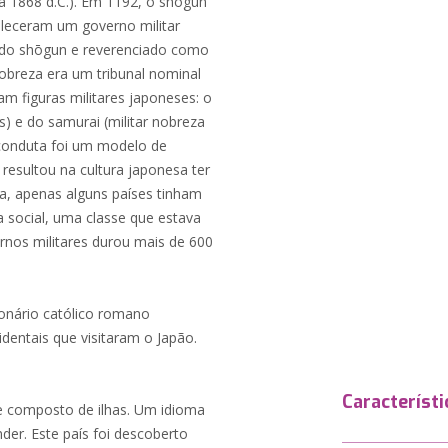
 a 1868 d.C.). Em 1192, o shōgun
leceram um governo militar
 do shōgun e reverenciado como
obreza era um tribunal nominal
am figuras militares japoneses: o
s) e do samurai (militar nobreza
a conduta foi um modelo de
resultou na cultura japonesa ter
na, apenas alguns países tinham
a social, uma classe que estava
rnos militares durou mais de 600
onário católico romano
identais que visitaram o Japão.
Característi
e composto de ilhas. Um idioma
nder. Este país foi descoberto