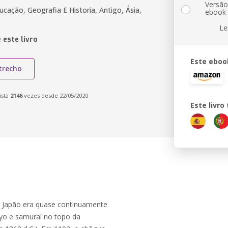
Versã
ucação, Geografia E Historia, Antigo, Ásia,
ebook
Le
 este livro
Este eboo
trecho
ista
2146
vezes desde 22/05/2020
Este livr
 o Japão era quase continuamente
myo e samurai no topo da