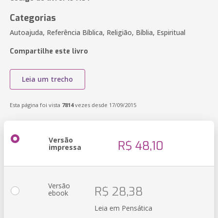
Categorias
Autoajuda, Referência Bíblica, Religião, Bíblia, Espiritual
Compartilhe este livro
Leia um trecho
Esta página foi vista
7814
vezes desde 17/09/2015
Versão
R$ 48,10
impressa
Versão
R$ 28,38
ebook
Leia em Pensática