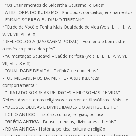
• “Os Ensinamentos de Siddartha Gautama, o Buda”
- A HISTÓRIA DO BUDISMO - Princípios, conceitos, ensinamentos
- ENSAIO SOBRE O BUDISMO TIBETANO
• “Cuide de Você e Tenha Mais Qualidade de Vida (Vols. I, II, III, IV,
V, VI, VII, VIII e IX)
"REFLEXOLOGIA (MASSAGEM PODAL) - Equilíbrio e bem-estar
através da planta dos pés"
- "Alimentação Saudável = Saúde Perfeita (Vols. I, II, III, IV, V, VI,
VII, VIII, IX e X)
- "QUALIDADE DE VIDA - Definição e conceitos"
- "OS MECANISMOS DA MENTE - A sua natureza
comportamental"
- "TRATADO SOBRE AS RELIGIÕES E FILOSOFIAS DE VIDA" -
Síntese dos sistemas religiosos e correntes filosóficas - Vols. I e II
- "DEUSES, DEUSAS E DIVINDIDADES DO ANTIGO EGITO"
- EGITO ANTIGO - História, cultura, religião, política
- "GRÉCIA ANTIGA - Deuses, deusas, divindades e heróis"
- ROMA ANTIGA - História, política, cultura e religião