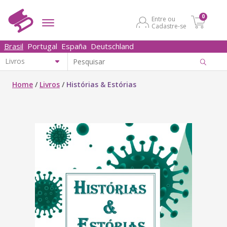
0
Entre ou
Cadastre-se
Brasil
Portugal
España
Deutschland
Home
/
Livros
/
Histórias & Estórias