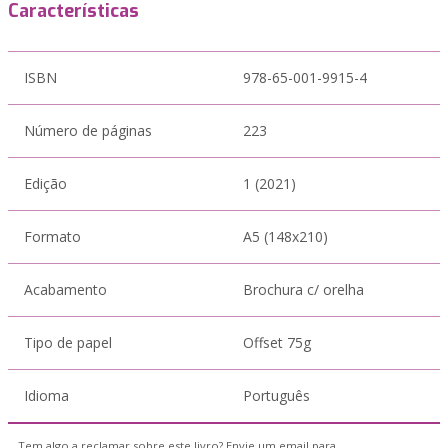
Características
ISBN
978-65-001-9915-4
Número de páginas
223
Edição
1 (2021)
Formato
A5 (148x210)
Acabamento
Brochura c/ orelha
Tipo de papel
Offset 75g
Idioma
Português
Tem algo a reclamar sobre este livro? Envie um email para