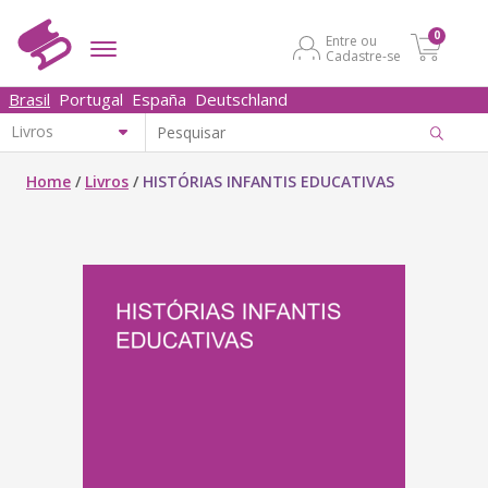
0
Entre ou
Cadastre-se
Brasil
Portugal
España
Deutschland
Home
/
Livros
/
HISTÓRIAS INFANTIS EDUCATIVAS