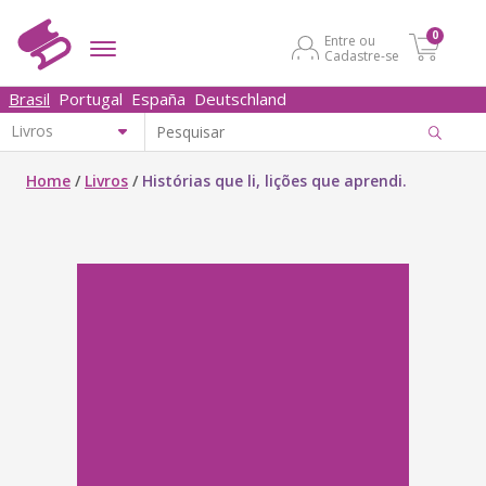
0
Entre ou
Cadastre-se
Brasil
Portugal
España
Deutschland
Home
/
Livros
/
Histórias que li, lições que aprendi.