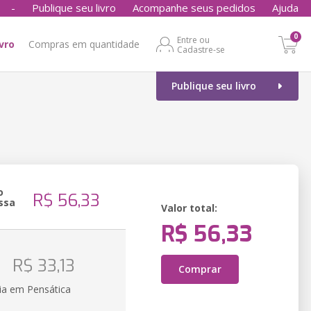
-
Publique seu livro
Acompanhe seus pedidos
Ajuda
0
Entre ou
ivro
Compras em quantidade
Cadastre-se
Publique seu livro
o
R$ 56,33
ssa
Valor total:
R$ 56,33
o
R$ 33,13
Comprar
ia em Pensática