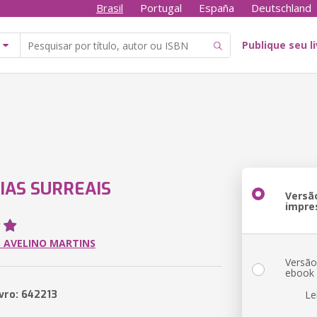
Brasil
Portugal
España
Deutschland
Publique seu l
IAS SURREAIS
Versã
impre
 AVELINO MARTINS
Versã
ebook
ivro: 642213
Le