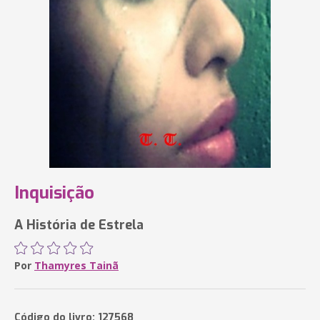
Inquisição
A História de Estrela
Por
Thamyres Tainã
Código do livro: 127568