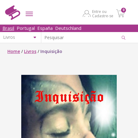
0
Entre ou
Cadastre-se
Brasil
Portugal
España
Deutschland
Home
/
Livros
/
Inquisição