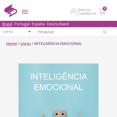
0
Entre ou
Cadastre-se
Brasil
Portugal
España
Deutschland
Home
/
Livros
/
INTELIGÊNCIA EMOCIONAL