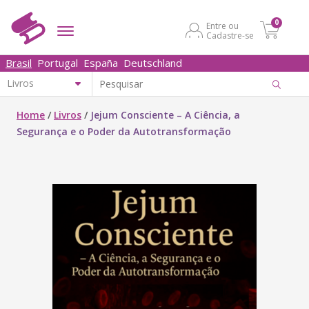
0
Entre ou
Cadastre-se
Brasil
Portugal
España
Deutschland
Home
/
Livros
/
Jejum Consciente – A Ciência, a
Segurança e o Poder da Autotransformação