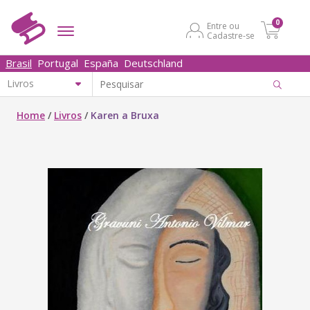
0
Entre ou
Cadastre-se
Brasil
Portugal
España
Deutschland
Home
/
Livros
/
Karen a Bruxa