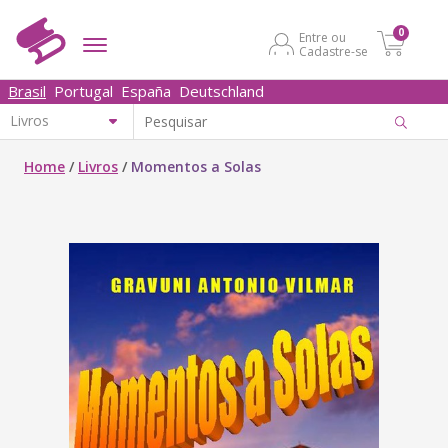
0
Entre ou
Cadastre-se
Brasil
Portugal
España
Deutschland
Home
/
Livros
/
Momentos a Solas