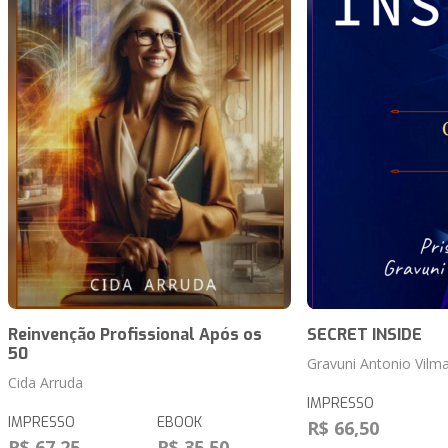
Reinvenção Profissional Após os
SECRET INSIDE
50
Gravuni Antonio Vilmar
Cida Arruda
IMPRESSO
IMPRESSO
EBOOK
R$ 66,50
R$ 67,25
R$ 35,50