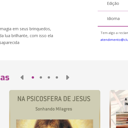
Edição
Idioma
 magia em seus brinquedos,
Tem algo a reclam
 lua brilhante, com isso ela
atendimento@cl
esaparecida
das