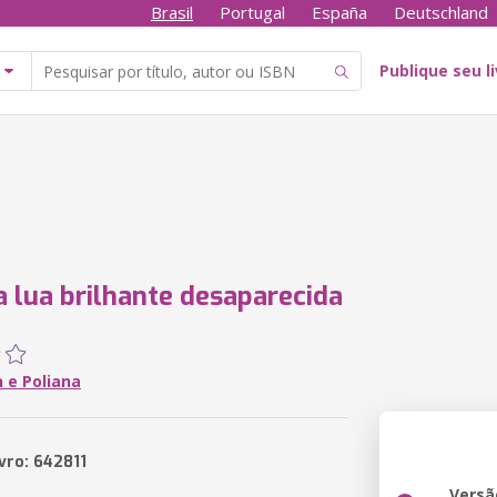
Brasil
Portugal
España
Deutschland
Publique seu l
 a lua brilhante desaparecida
 e Poliana
vro: 642811
Versã