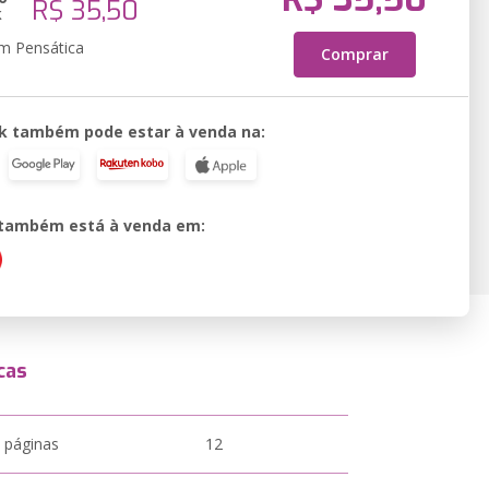
R$ 35,50
k
em Pensática
Comprar
k também pode estar à venda na:
o também está à venda em:
cas
 páginas
12