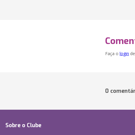
Coment
Faça o
login
dei
0 comentár
Sobre o Clube