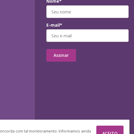
Nome*
E-mail*
Assinar
 concorda com tal monitoramento. Informamos ainda
ACEITO