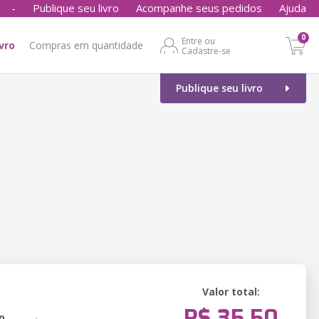
-
Publique seu livro
Acompanhe seus pedidos
Ajuda
0
Entre ou
ivro
Compras em quantidade
Cadastre-se
Publique seu livro
Valor total:
R$ 35,50
o