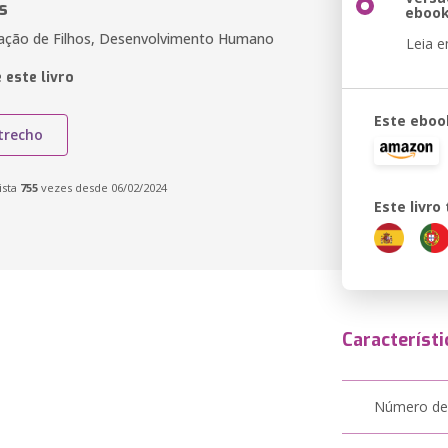
s
eboo
ucação de Filhos, Desenvolvimento Humano
Leia 
 este livro
Este eboo
trecho
ista
755
vezes desde 06/02/2024
Este livr
Característi
Número de