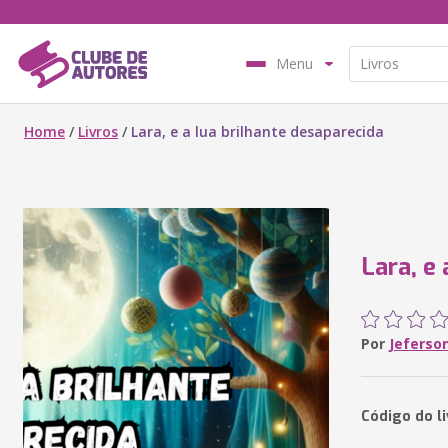
Menu
Home
/
Livros
/
Lara, e a lua brilhante desaparecida
Lara, e
Por
Jeferson
Código do li