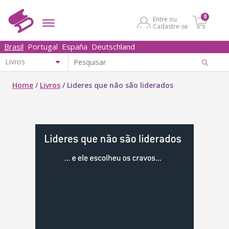
0
Entre ou
Cadastre-se
Brasil
Portugal
España
Deutschland
Home
/
Livros
/
Lideres que não são liderados