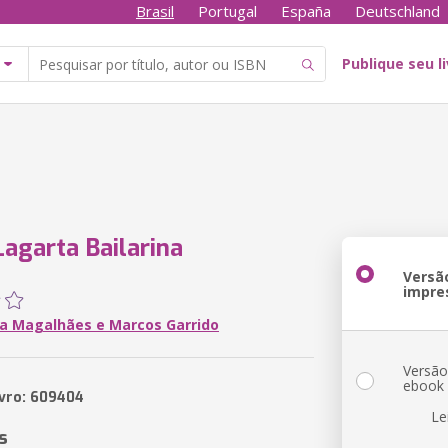
Brasil
Portugal
España
Deutschland
Publique seu l
Lagarta Bailarina
Versã
impre
a Magalhães e Marcos Garrido
Versã
ebook
ivro: 609404
Le
s