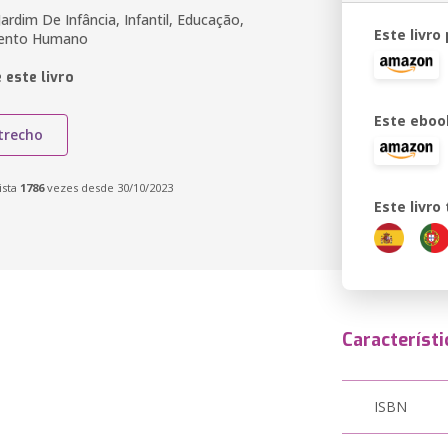
Jardim De Infância, Infantil, Educação,
Este livro
mento Humano
 este livro
Este eboo
trecho
ista
1786
vezes desde 30/10/2023
Este livr
Característi
ISBN