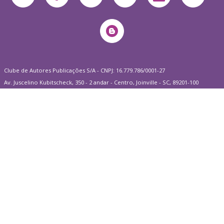
Clube de Autores Publicações S/A - CNPJ: 16.779.786/0001-27
Av. Juscelino Kubitscheck, 350 - 2 andar - Centro, Joinville - SC, 89201-100