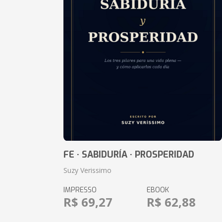
FE · SABIDURÍA · PROSPERIDAD
Suzy Verissimo
IMPRESSO
EBOOK
R$ 69,27
R$ 62,88