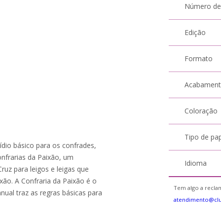
Número de
Edição
Formato
Acabamen
Coloração
Tipo de pa
ídio básico para os confrades,
onfrarias da Paixão, um
Idioma
ruz para leigos e leigas que
ixão. A Confraria da Paixão é o
Tem algo a reclam
ual traz as regras básicas para
atendimento@cl