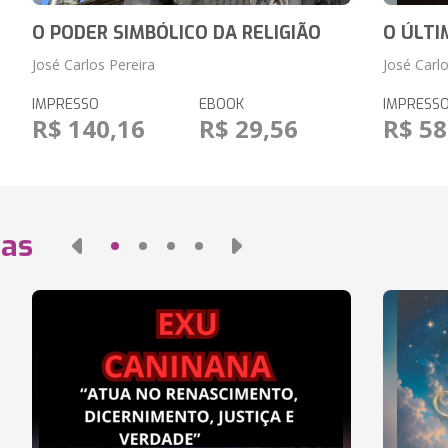
O PODER SIMBÓLICO DA RELIGIÃO
O ÚLTI
José Carlos Pereira
José Carlo
IMPRESSO
EBOOK
IMPRESS
R$ 140,16
R$ 29,56
R$ 58
das