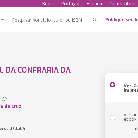
Brasil
Portugal
España
Deutschland
Publique seu l
 DA CONFRARIA DA
Versã
impre
lo da Cruz
Versão
ebook
ivro: 873504
Le