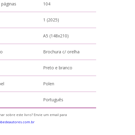
 páginas
104
1 (2025)
A5 (148x210)
to
Brochura c/ orelha
Preto e branco
pel
Polen
Português
ar sobre este livro? Envie um email para
ubedeautores.com.br