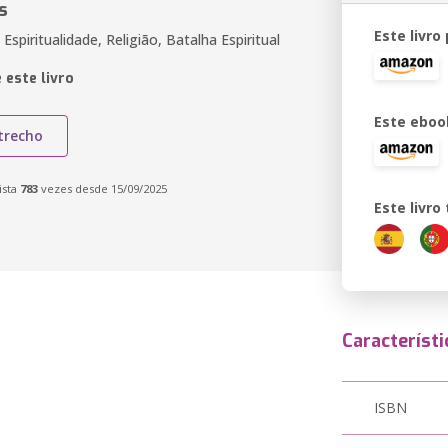
s
Este livro
spiritualidade, Religião, Batalha Espiritual
 este livro
Este eboo
trecho
ista
783
vezes desde 15/09/2025
Este livr
Característi
ISBN