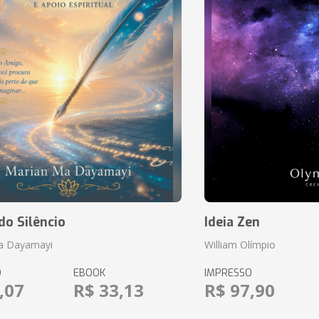
do Silêncio
Ideia Zen
a Dayamayi
William Olímpio
O
EBOOK
IMPRESSO
,07
R$ 33,13
R$ 97,90