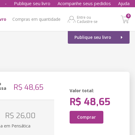
-
Publique seu livro
Acompanhe seus pedidos
Ajuda
0
Entre ou
ivro
Compras em quantidade
Cadastre-se
Publique seu livro
o
R$ 48,65
ssa
Valor total:
R$ 48,65
R$ 26,00
Comprar
ia em Pensática