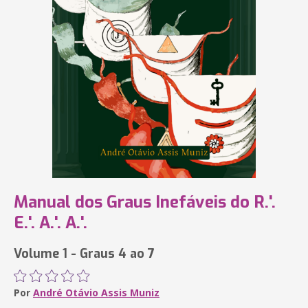
Manual dos Graus Inefáveis do R.'.
E.'. A.'. A.'.
Volume 1 - Graus 4 ao 7
Por
André Otávio Assis Muniz