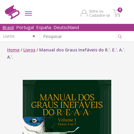
0
Entre ou
Cadastre-se
Brasil
Portugal
España
Deutschland
Home
/
Livros
/
Manual dos Graus Inefáveis do R.'. E.'. A.'.
A.'.