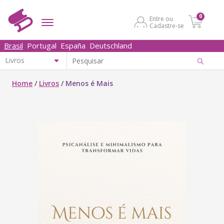
0
Entre ou
Cadastre-se
Brasil
Portugal
España
Deutschland
Home
/
Livros
/
Menos é Mais