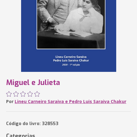
Miguel e Julieta
Por
Lineu Carneiro Saraiva e Pedro Luis Saraiva Chakur
Código do livro: 328553
Categorias