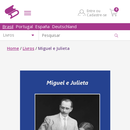
0
Entre ou
Cadastre-se
Brasil
Portugal
España
Deutschland
Home
/
Livros
/
Miguel e Julieta