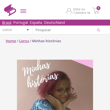
0
Entre ou
Cadastre-se
Brasil
Portugal
España
Deutschland
Home
/
Livros
/
Minhas histórias