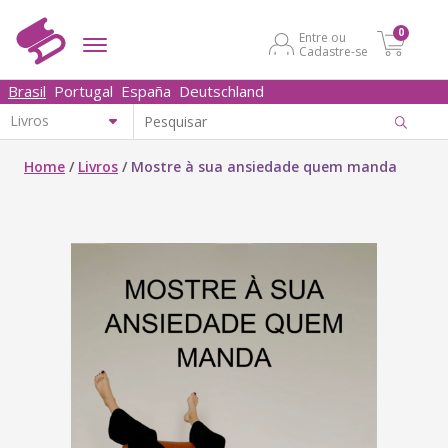
0
Entre ou
Cadastre-se
Brasil
Portugal
España
Deutschland
Home
/
Livros
/
Mostre à sua ansiedade quem manda