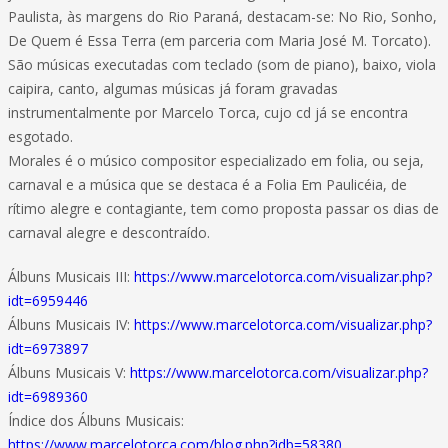
Paulista, às margens do Rio Paraná, destacam-se: No Rio, Sonho,
De Quem é Essa Terra (em parceria com Maria José M. Torcato).
São músicas executadas com teclado (som de piano), baixo, viola
caipira, canto, algumas músicas já foram gravadas
instrumentalmente por Marcelo Torca, cujo cd já se encontra
esgotado.
Morales é o músico compositor especializado em folia, ou seja,
carnaval e a música que se destaca é a Folia Em Paulicéia, de
rítimo alegre e contagiante, tem como proposta passar os dias de
carnaval alegre e descontraído.
Álbuns Musicais III:
https://www.marcelotorca.com/visualizar.php?
idt=6959446
Álbuns Musicais IV:
https://www.marcelotorca.com/visualizar.php?
idt=6973897
Álbuns Musicais V:
https://www.marcelotorca.com/visualizar.php?
idt=6989360
Índice dos Álbuns Musicais:
https://www.marcelotorca.com/blog.php?idb=58380