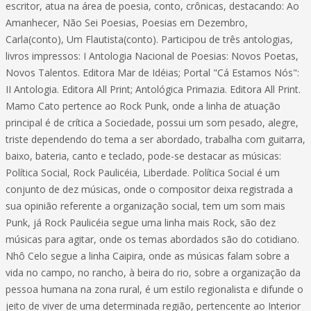
escritor, atua na área de poesia, conto, crônicas, destacando: Ao
Amanhecer, Não Sei Poesias, Poesias em Dezembro,
Carla(conto), Um Flautista(conto). Participou de três antologias,
livros impressos: I Antologia Nacional de Poesias: Novos Poetas,
Novos Talentos. Editora Mar de Idéias; Portal "Cá Estamos Nós":
II Antologia. Editora All Print; Antológica Primazia. Editora All Print.
Mamo Cato pertence ao Rock Punk, onde a linha de atuação
principal é de crítica a Sociedade, possui um som pesado, alegre,
triste dependendo do tema a ser abordado, trabalha com guitarra,
baixo, bateria, canto e teclado, pode-se destacar as músicas:
Política Social, Rock Paulicéia, Liberdade. Política Social é um
conjunto de dez músicas, onde o compositor deixa registrada a
sua opinião referente a organização social, tem um som mais
Punk, já Rock Paulicéia segue uma linha mais Rock, são dez
músicas para agitar, onde os temas abordados são do cotidiano.
Nhô Celo segue a linha Caipira, onde as músicas falam sobre a
vida no campo, no rancho, à beira do rio, sobre a organização da
pessoa humana na zona rural, é um estilo regionalista e difunde o
jeito de viver de uma determinada região, pertencente ao Interior