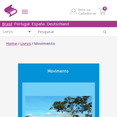
0
Entre ou
Cadastre-se
Brasil
Portugal
España
Deutschland
Home
/
Livros
/
Movimento