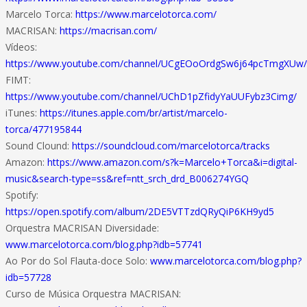
Marcelo Torca:
https://www.marcelotorca.com/
MACRISAN:
https://macrisan.com/
Vídeos:
https://www.youtube.com/channel/UCgEOoOrdgSw6j64pcTmgXUw/
FIMT:
https://www.youtube.com/channel/UChD1pZfidyYaUUFybz3Cimg/
iTunes:
https://itunes.apple.com/br/artist/marcelo-
torca/477195844
Sound Clound:
https://soundcloud.com/marcelotorca/tracks
Amazon:
https://www.amazon.com/s?k=Marcelo+Torca&i=digital-
music&search-type=ss&ref=ntt_srch_drd_B006274YGQ
Spotify:
https://open.spotify.com/album/2DE5VTTzdQRyQiP6KH9yd5
Orquestra MACRISAN Diversidade:
www.marcelotorca.com/blog.php?idb=57741
Ao Por do Sol Flauta-doce Solo:
www.marcelotorca.com/blog.php?
idb=57728
Curso de Música Orquestra MACRISAN: