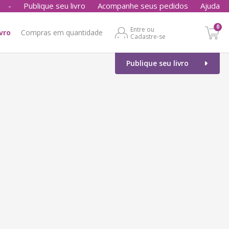
-
Publique seu livro
Acompanhe seus pedidos
Ajuda
0
Entre ou
ivro
Compras em quantidade
Cadastre-se
Publique seu livro