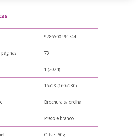
cas
9786500990744
 páginas
73
1 (2024)
16x23 (160x230)
to
Brochura s/ orelha
Preto e branco
pel
Offset 90g