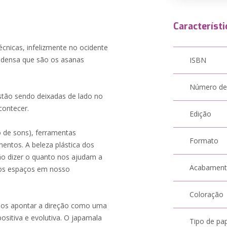
Característi
nicas, infelizmente no ocidente
s densa que são os asanas
ISBN
Número de
estão sendo deixadas de lado no
contecer.
Edição
o de sons), ferramentas
Formato
ntos. A beleza plástica dos
não dizer o quanto nos ajudam a
Acabamen
 os espaços em nosso
Coloração
a nos apontar a direção como uma
ositiva e evolutiva. O japamala
Tipo de pa