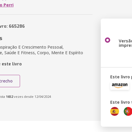
o Perri
ivro: 665286
s
Versã
impre
nspiração E Crescimento Pessoal,
de, Saúde E Fitness, Corpo, Mente E Espírito
 este livro
Este livro
trecho
ista
1652
vezes desde 12/04/2024
Este livr