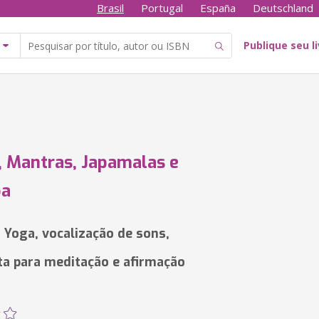
Brasil
Portugal
España
Deutschland
Publique seu l
 Mantras, Japamalas e
pa
 Yoga, vocalização de sons,
a para meditação e afirmação