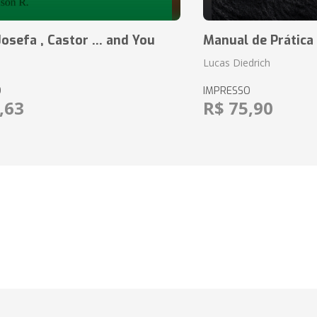
Josefa , Castor ... and You
Manual de Prátic
Lucas Diedrich
O
IMPRESSO
,63
R$ 75,90