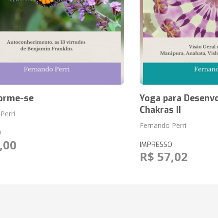
orme-se
Yoga para Desenv
Chakras II
Perri
Fernando Perri
O
,00
IMPRESSO
R$ 57,02