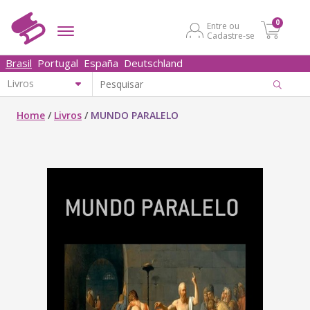
0
Entre ou
Cadastre-se
Brasil
Portugal
España
Deutschland
Home
/
Livros
/
MUNDO PARALELO