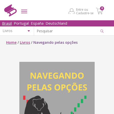
0
Entre ou
Cadastre-se
Brasil
Portugal
España
Deutschland
Home
/
Livros
/
Navegando pelas opções