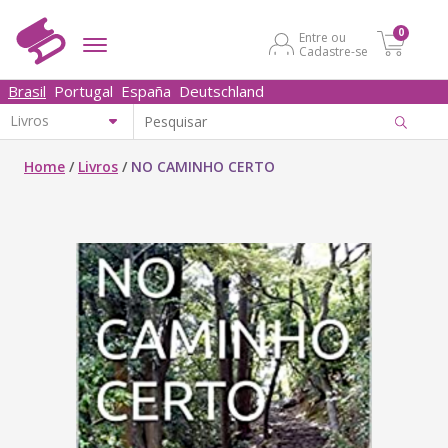
0
Entre ou
Cadastre-se
Brasil
Portugal
España
Deutschland
Home
/
Livros
/
NO CAMINHO CERTO