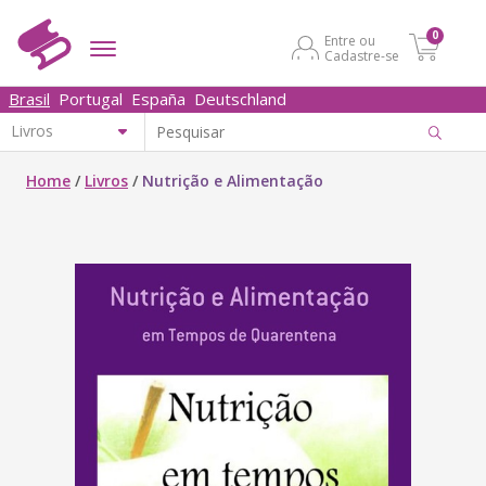
0
Entre ou
Cadastre-se
Brasil
Portugal
España
Deutschland
Home
/
Livros
/
Nutrição e Alimentação