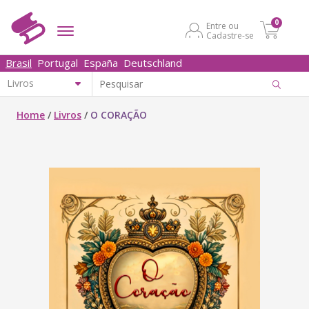
0
Entre ou
Cadastre-se
Brasil
Portugal
España
Deutschland
Home
/
Livros
/
O CORAÇÃO