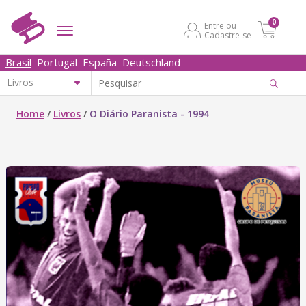
0
Entre ou
Cadastre-se
Brasil
Portugal
España
Deutschland
Home
/
Livros
/
O Diário Paranista - 1994