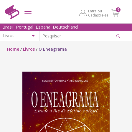
0
Entre ou
Cadastre-se
Brasil
Portugal
España
Deutschland
Home
/
Livros
/
O Eneagrama