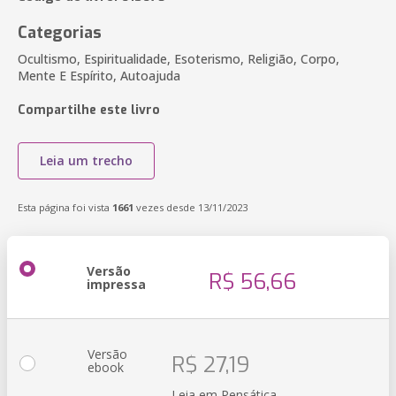
Categorias
Ocultismo, Espiritualidade, Esoterismo, Religião, Corpo,
Mente E Espírito, Autoajuda
Compartilhe este livro
Leia um trecho
Esta página foi vista
1661
vezes desde 13/11/2023
Versão
R$ 56,66
impressa
Versão
R$ 27,19
ebook
Leia em Pensática