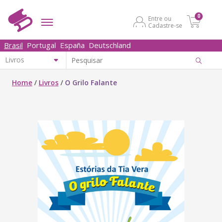
0
Entre ou
Cadastre-se
Brasil
Portugal
España
Deutschland
Home
/
Livros
/
O Grilo Falante