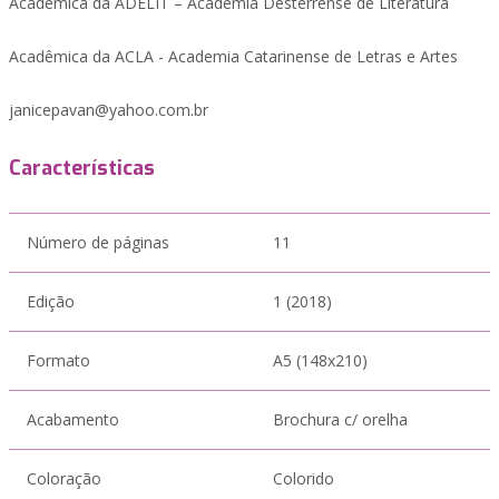
Acadêmica da ADELIT – Academia Desterrense de Literatura
Acadêmica da ACLA - Academia Catarinense de Letras e Artes
janicepavan@yahoo.com.br
Características
Número de páginas
11
Edição
1 (2018)
Formato
A5 (148x210)
Acabamento
Brochura c/ orelha
Coloração
Colorido