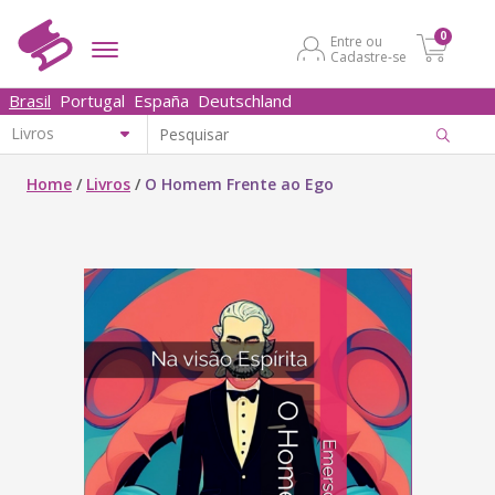
0
Entre ou
Cadastre-se
Brasil
Portugal
España
Deutschland
Home
/
Livros
/
O Homem Frente ao Ego