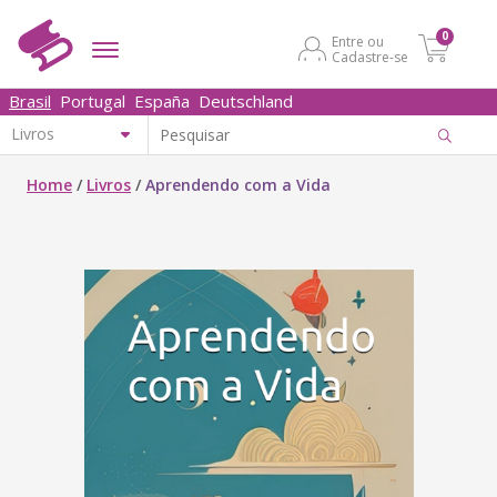
0
Entre ou
Cadastre-se
Brasil
Portugal
España
Deutschland
Home
/
Livros
/
Aprendendo com a Vida