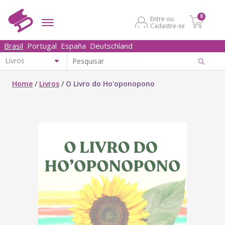
0
Entre ou
Cadastre-se
Brasil
Portugal
España
Deutschland
Home
/
Livros
/
O Livro do Ho'oponopono