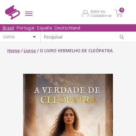
0
Entre ou
Cadastre-se
Brasil
Portugal
España
Deutschland
Home
/
Livros
/
O LIVRO VERMELHO DE CLEÓPATRA