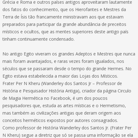
Grécia e Roma e outros países antigos aproveitaram lautamente
dos fatos do conhecimento, que os Hierofantes e Mestres da
Terra de Ísis tão francamente ministravam aos que estavam
preparados para participar da grande abundância de preceitos
místicos e ocultos, que as mentes superiores deste antigo país
tinham continuamente condensado.
No antigo Egito viveram os grandes Adeptos e Mestres que nunca
mais foram avantajados, e raras vezes foram igualados, nos
séculos que se passaram desde o tempo do grande Hermes. No
Egito estava estabelecida a maior das Lojas dos Místicos.
Frater Per N Kheru (Wanderley dos Santos Jr – Professor de
História e Pesquisador História Antiga), criador da página Circulo
de Magia Hermética no Facebook, é um dos poucos
pesquisadores que, estuda as artes místicas e o Hermetismo,
mas também as civilizações antigas que deram origem aos
conceitos herméticos expostos por autores consagrados.
Como professor de História Wanderley dos Santos Jr. (Frater Per
N Kheru) segue a diretriz que só se passa uma informação se ela