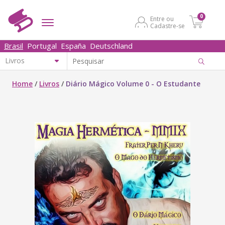
0
Entre ou
Cadastre-se
Brasil
Portugal
España
Deutschland
Home
/
Livros
/
Diário Mágico Volume 0 - O Estudante