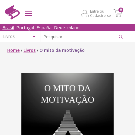
0
Entre ou
Cadastre-se
Brasil
Portugal
España
Deutschland
Home
/
Livros
/
O mito da motivação