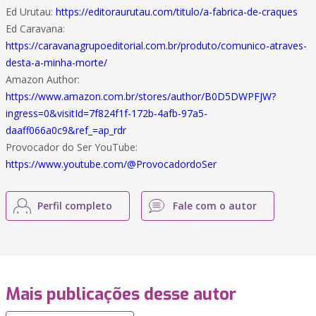
Ed Urutau:
https://editoraurutau.com/titulo/a-fabrica-de-craques
Ed Caravana:
https://caravanagrupoeditorial.com.br/produto/comunico-atraves-
desta-a-minha-morte/
Amazon Author:
https://www.amazon.com.br/stores/author/B0D5DWPFJW?
ingress=0&visitId=7f824f1f-172b-4afb-97a5-
daaff066a0c9&ref_=ap_rdr
Provocador do Ser YouTube:
https://www.youtube.com/@ProvocadordoSer
Perfil completo
Fale com o autor
Mais publicações desse autor