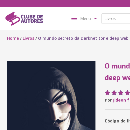
Menu
Home
/
Livros
/
O mundo secreto da Darknet tor e deep web
O mundo
deep w
Por
Jideon 
Código do l