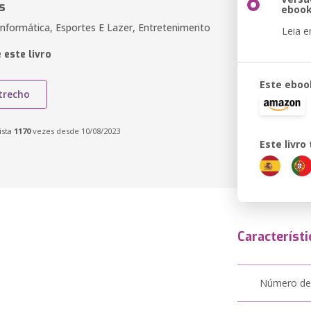
s
eboo
nformática, Esportes E Lazer, Entretenimento
Leia 
 este livro
Este eboo
trecho
ista
1170
vezes desde 10/08/2023
Este livr
Característi
Número de