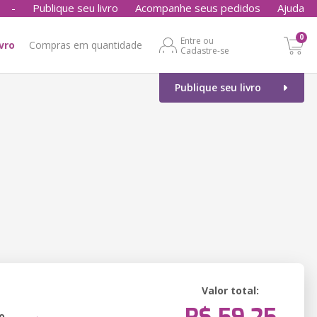
-
Publique seu livro
Acompanhe seus pedidos
Ajuda
0
Entre ou
ivro
Compras em quantidade
Cadastre-se
Publique seu livro
Valor total:
o