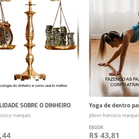
IDADE SOBRE O DINHEIRO
Yoga de dentro pa
ancisco marques
Jideon francisco marque
EBOOK
,44
R$ 43,81