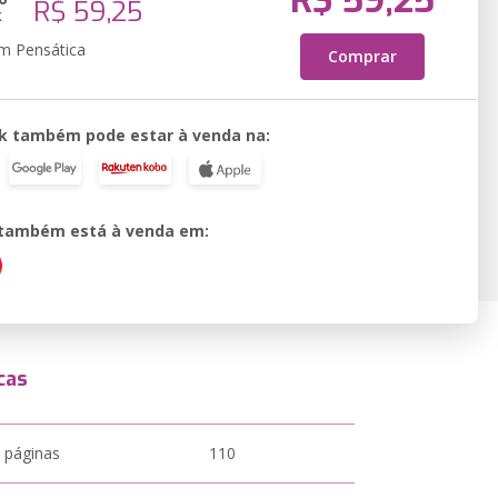
R$ 59,25
R$ 59,25
k
em Pensática
Comprar
k também pode estar à venda na:
o também está à venda em:
cas
 páginas
110