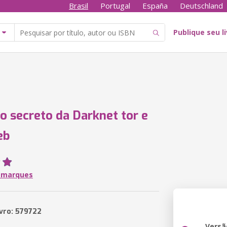
Brasil
Portugal
España
Deutschland
Publique seu l
 secreto da Darknet tor e
eb
f marques
ivro: 579722
Versã