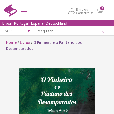
0
Entre ou
Cadastre-se
Brasil
Portugal
España
Deutschland
Home
/
Livros
/
O Pinheiro e o Pântano dos
Desamparados