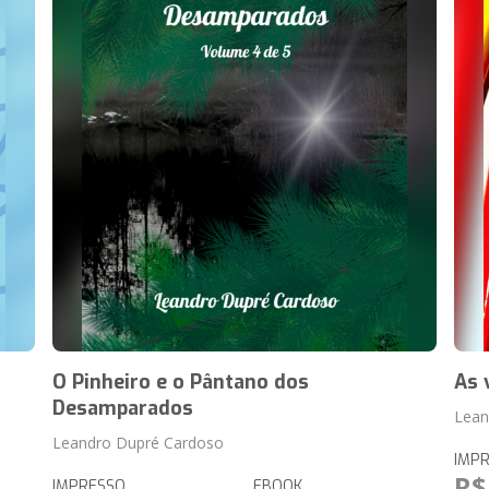
O Pinheiro e o Pântano dos
As 
Desamparados
Lean
Leandro Dupré Cardoso
IMP
R$
IMPRESSO
EBOOK