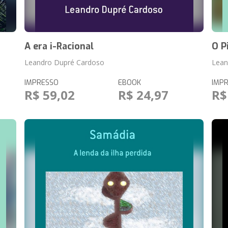
A era i-Racional
O P
Leandro Dupré Cardoso
Lean
IMPRESSO
EBOOK
IMP
R$ 59,02
R$ 24,97
R$