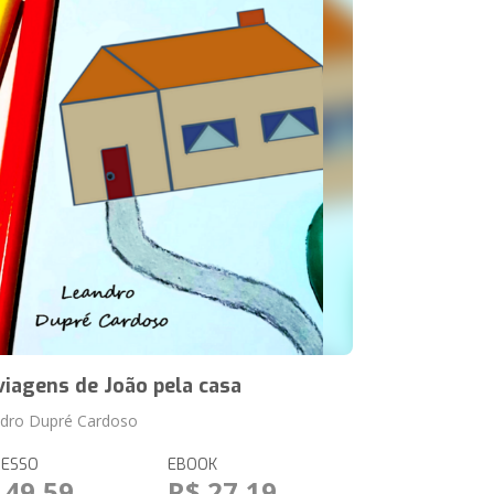
viagens de João pela casa
dro Dupré Cardoso
RESSO
EBOOK
 49,59
R$ 27,19