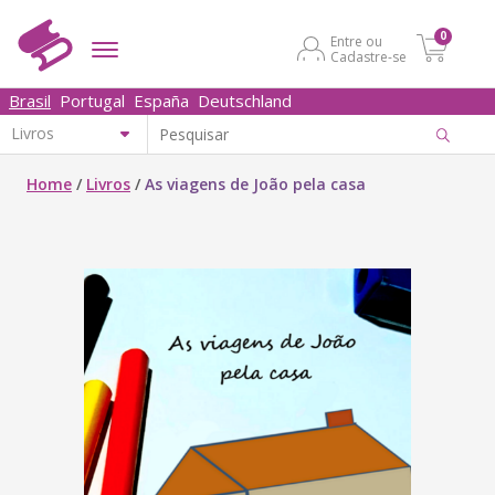
0
Entre ou
Cadastre-se
Brasil
Portugal
España
Deutschland
Home
/
Livros
/
As viagens de João pela casa